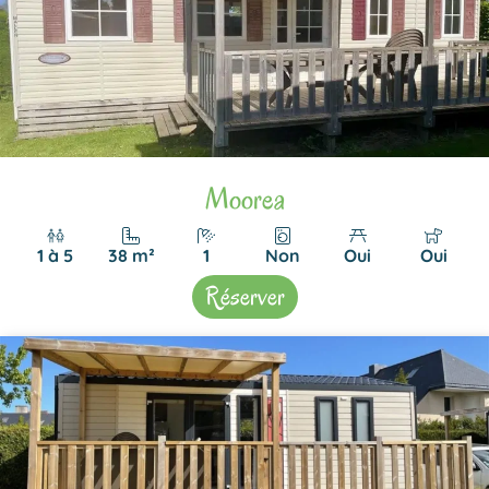
Moorea
1 à 5
38 m²
1
Non
Oui
Oui
Réserver