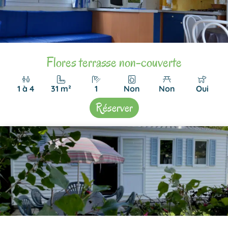
Flores terrasse non-couverte
1 à 4
31 m²
1
Non
Non
Oui
Réserver