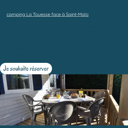
Saint-Malo
Au
camping La Touesse face à Saint-Malo
, nous vous
proposons une
large gamme de locations
adaptées à
toutes les envies et à toutes les configurations : séjour en
couple, en famille ou entre amis. Du
mobil-home 1 chambre
au
mobil-home 4 chambres
, en passant par les
bungalows
toilés
, chacun trouvera l’hébergement qui lui correspond
pour des
vacances confortables en Bretagne, près de
Saint-Malo
.
Je souhaite réserver