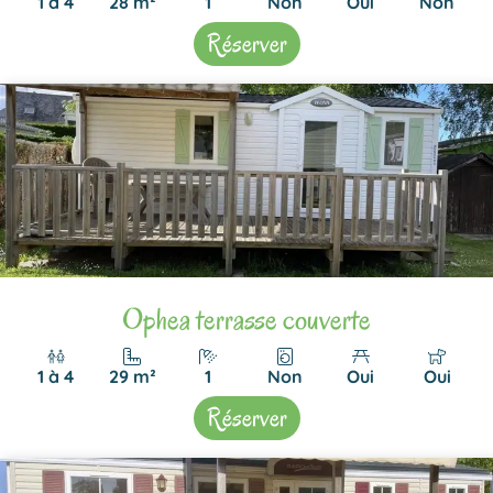
1 à 4
28 m²
1
Non
Oui
Non
Réserver
Ophea terrasse couverte
1 à 4
29 m²
1
Non
Oui
Oui
Réserver