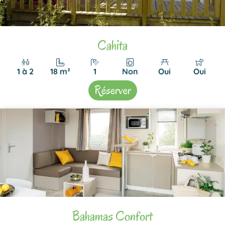
Cahita
1 à 2
18 m²
1
Non
Oui
Oui
Réserver
Bahamas Confort