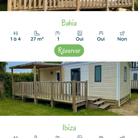
Bahia
1 à 4
27 m²
1
Oui
Oui
Non
Réserver
Ibiza