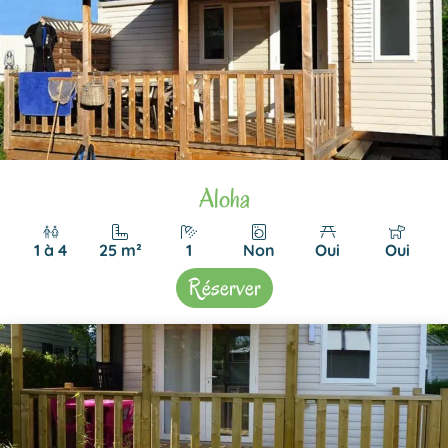
Aloha
1 à 4
25 m²
1
Non
Oui
Oui
Réserver