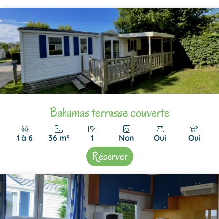
Bahamas terrasse couverte
1 à 6
36 m²
1
Non
Oui
Oui
Réserver