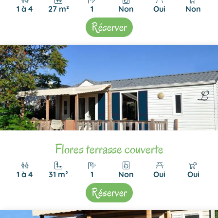
1 à 4
27 m²
1
Non
Oui
Non
Réserver
Flores terrasse couverte
1 à 4
31 m²
1
Non
Oui
Oui
Réserver