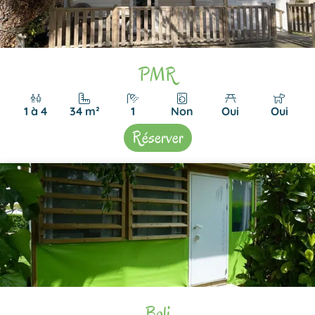
PMR
1 à 4
34 m²
1
Non
Oui
Oui
Réserver
Bali