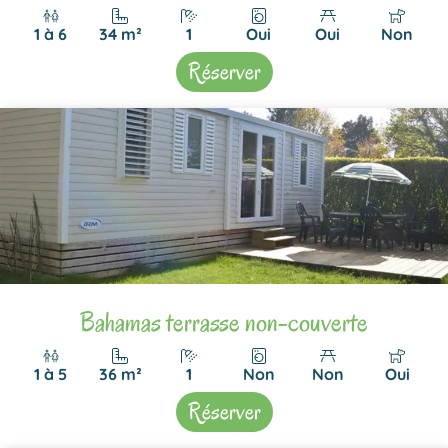
1 à 6
34 m²
1
Oui
Oui
Non
Réserver
Bahamas terrasse non-couverte
1 à 5
36 m²
1
Non
Non
Oui
Réserver