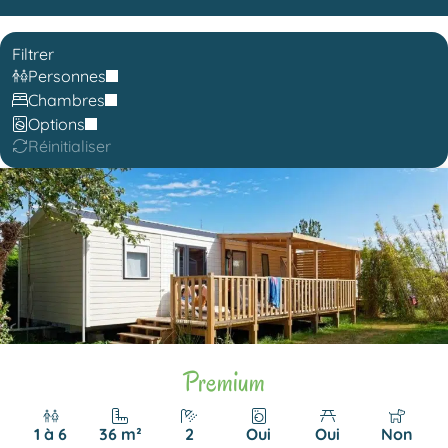
Filtrer
Personnes
Chambres
Options
Réinitialiser
Premium
1 à 6
36 m²
2
Oui
Oui
Non