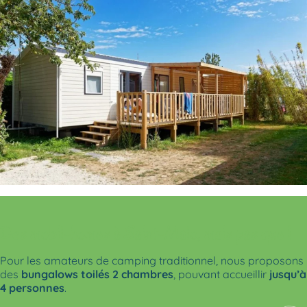
Des mobil-homes à Saint-Malo, mais pas que !
Pour les amateurs de camping traditionnel, nous proposons
des
bungalows toilés 2 chambres
, pouvant accueillir
jusqu’à
4 personnes
.