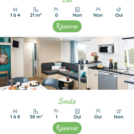
1 à 4
21 m²
0
Non
Non
Oui
Réserver
Smala
1 à 8
38 m²
1
Oui
Oui
Non
Réserver