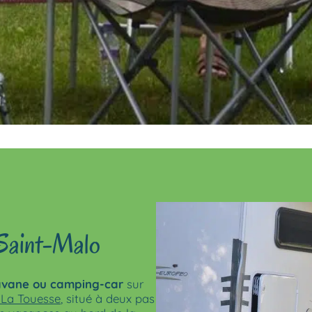
Saint-Malo
avane ou camping-car
sur
 La Touesse
, situé à deux pas