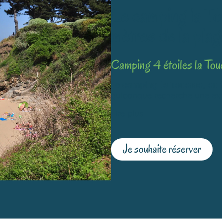
Le camping la T
mètres de la plag
Camping 4 étoiles la Tou
Le
camping la Touesse, en 
quiconque recherche une ex
Lire plus
Je souhaite réserver