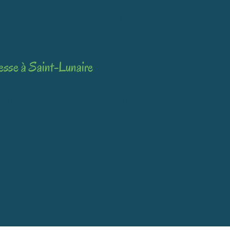
ouesse près de Saint-Malo à 300
e
esse à Saint-Lunaire
face de Saint Malo
, est une destination de choix pour
périence de camping exceptionnelle
en bord de mer
.