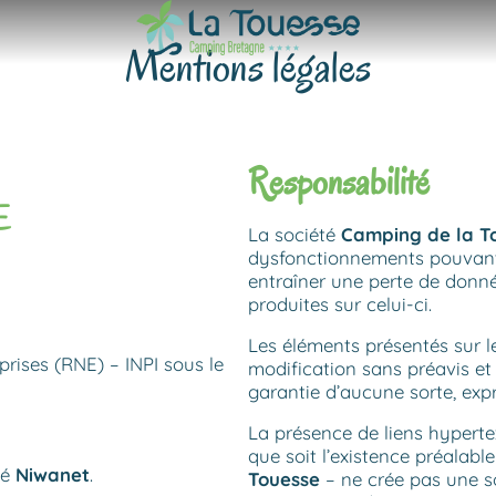
Mentions légales
Responsabilité
E
La société
Camping de la T
dysfonctionnements pouvant 
entraîner une perte de donné
produites sur celui-ci.
Les éléments présentés sur l
rises (RNE) – INPI sous le
modification sans préavis et
garantie d’aucune sorte, expr
La présence de liens hyperte
que soit l’existence préalabl
té
Niwanet
.
Touesse
– ne crée pas une sol