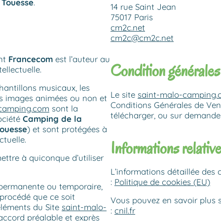
 Touesse
.
14 rue Saint Jean
75017 Paris
cm2c.net
cm2c@cm2c.net
nt
Francecom
est l’auteur au
Condition générales
ellectuelle.
hantillons musicaux, les
Le site
saint-malo-camping
, les images animées ou non et
Conditions Générales de Ven
-camping.com
sont la
télécharger, ou sur demande
ociété
Camping de la
Touesse
) et sont protégées à
ctuelle.
Informations relative
ettre à quiconque d’utiliser
L’informations détaillée des c
:
Politique de cookies (EU)
, permanente ou temporaire,
 procédé que ce soit
Vous pouvez en savoir plus su
éléments du Site
saint-malo-
:
cnil.fr
accord préalable et exprès