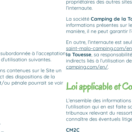
propriétaires des autres site
l’internaute.
La société
Camping de la T
informations présentes sur l
manière, il ne peut garantir l
En outre, l’internaute est seu
saint-malo-camping.com/e
 subordonnée à l’acceptation
la Touesse
, sa responsabili
d’utilisation suivantes.
indirects liés à l’utilisation 
camping.com/en/
.
ons contenues sur le Site un
t des dispositions de la
et/ou pénale pourrait se voir
Loi applicable et C
L’ensemble des informations 
l’utilisation qui en est faite
tribunaux relevant du ressort
connaître des éventuels litiges
.
CM2C