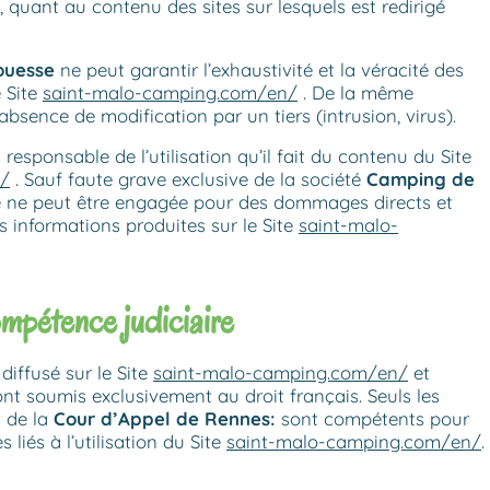
s, quant au contenu des sites sur lesquels est redirigé
ouesse
ne peut garantir l’exhaustivité et la véracité des
e Site
saint-malo-camping.com/en/
. De la même
’absence de modification par un tiers (intrusion, virus).
l responsable de l’utilisation qu’il fait du contenu du Site
n/
. Sauf faute grave exclusive de la société
Camping de
té ne peut être engagée pour des dommages directs et
des informations produites sur le Site
saint-malo-
ompétence judiciaire
diffusé sur le Site
saint-malo-camping.com/en/
et
 sont soumis exclusivement au droit français. Seuls les
 de la
Cour d’Appel
de Rennes
:
sont compétents pour
 liés à l’utilisation du Site
saint-malo-camping.com/en/
.