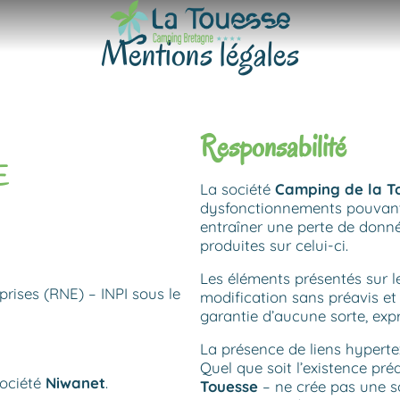
Mentions légales
Responsabilité
E
La société
Camping de la T
dysfonctionnements pouvant 
entraîner une perte de donné
produites sur celui-ci.
Les éléments présentés sur l
rises (RNE) – INPI sous le
modification sans préavis et
garantie d’aucune sorte, expr
La présence de liens hyperte
Quel que soit l’existence pré
société
Niwanet
.
Touesse
– ne crée pas une sol