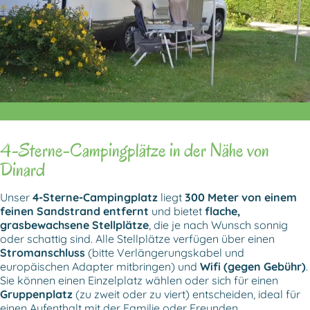
4-Sterne-Campingplätze
in der Nähe von
Dinard
Unser
4-Sterne-Campingplatz
liegt
300 Meter von einem
feinen Sandstrand entfernt
und bietet
flache,
grasbewachsene Stellplätze
, die je nach Wunsch sonnig
oder schattig sind. Alle Stellplätze verfügen über einen
Stromanschluss
(bitte Verlängerungskabel und
europäischen Adapter mitbringen) und
Wifi (gegen Gebühr)
.
Sie können einen Einzelplatz wählen oder sich für einen
Gruppenplatz
(zu zweit oder zu viert) entscheiden, ideal für
einen Aufenthalt mit der Familie oder Freunden.