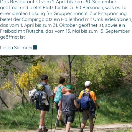
Das Restaurant ist vom 1. April bis zum 30. September
geöffnet und bietet Platz für bis zu 60 Personen, was es zu
einer idealen Lösung für Gruppen macht. Zur Entspannung
bietet der Campingplatz ein Hallenbad mit Umkleidekabinen,
das vom 1. April bis zum 31. Oktober geöffnet ist, sowie ein
Freibad mit Rutsche, das vom 15. Mai bis zum 15. September
geöffnet ist.
Lesen Sie mehr