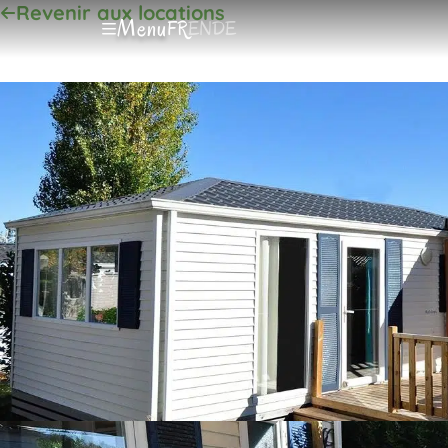
Revenir aux locations
Menu
FR
EN
DE
Le prix comprendre le stationnement d’une voiture, l’eau,