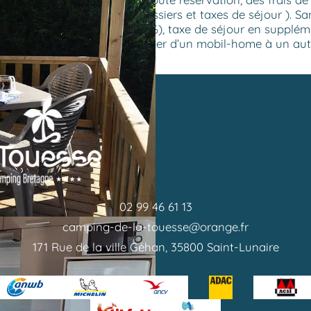
 du séjour ( hors frais de dossiers et taxes de séjour ). 
e. Prix indiqués (TVA 10%), taxe de séjour en supplément
deaux et canapés peut changer d’un mobil-home à un aut
02 99 46 61 13
camping-de-la-touesse@orange.fr
171 Rue de la ville Géhan, 35800 Saint-Lunaire