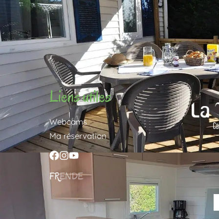
haute saison. Assurance annulation = 4% du prix
REMBOURSEMENT ne sera accordé quel qu’en soit la caus
ri
Liens utiles
Webcams
Ma réservation
FR
EN
DE