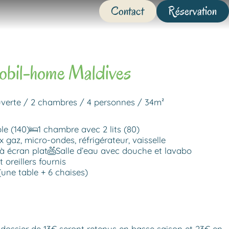
Contact
Réservation
bil-home Maldives
uverte / 2 chambres / 4 personnes / 34m²
le (140)
1 chambre avec 2 lits (80)
 gaz, micro-ondes, réfrigérateur, vaisselle
 à écran plat
Salle d’eau avec douche et lavabo
 oreillers fournis
(une table + 6 chaises)
de dossier de 13€ seront retenus en basse saison et 23€ en