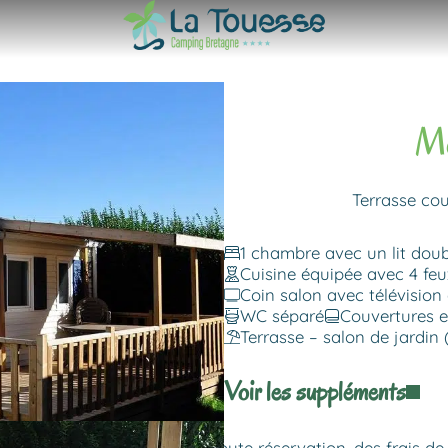
Mo
Terrasse co
1 chambre avec un lit doub
Cuisine équipée avec 4 feux
Coin salon avec télévision
WC séparé
Couvertures et
Terrasse – salon de jardin 
Voir les suppléments
 le gaz et l’électricité. Pour toute réservation, des frais 