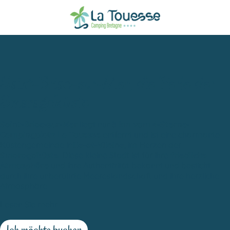
Saint-Briac-sur-Mer, die Perle der
Smaragdküste
Saint-Briac-sur-Mer
liegt nur
3 km vom 4-Sterne-
Campingplatz La Touesse
entfernt und ist eine charmante
Küstengemeinde in
Ille-et-Vilaine
, im Herzen der
Smaragdküste
. Diese kleine Stadt ist für ihre
friedliche
Atmosphäre
und ihre Authentizität bekannt und besticht
durch ihre unberührte Meereslandschaft und ihre herzliche
Atmosphäre.
Lesen Sie mehr
Ich möchte buchen