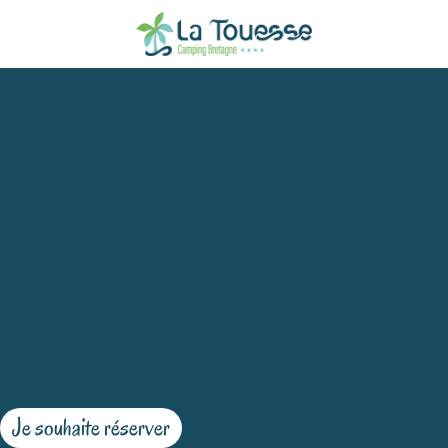
Saint-Briac-sur-Mer, perle de la
Côte d’Émeraude
Située à seulement
3 km du Camping La Touesse 4 étoiles
,
Saint-Briac-sur-Mer
est une charmante commune côtière
d’
Ille-et-Vilaine
, au cœur de la
Côte d’Émeraude
. Réputée
pour son
ambiance paisible
et son authenticité, cette petite
ville séduit par ses paysages maritimes préservés et son
atmosphère chaleureuse.
Lire plus
Je souhaite réserver