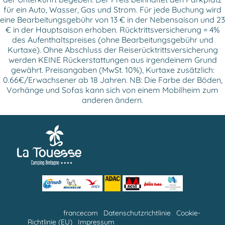
für ein Auto, Wasser, Gas und Strom. Für jede Buchung wird
eine Bearbeitungsgebühr von 13 € in der Nebensaison und 23
€ in der Hauptsaison erhoben. Rücktrittsversicherung = 4%
des Aufenthaltspreises (ohne Bearbeitungsgebühr und
Kurtaxe). Ohne Abschluss der Reiserücktrittsversicherung
werden KEINE Rückerstattungen aus irgendeinem Grund
gewährt. Preisangaben (MwSt. 10%), Kurtaxe zusätzlich:
0.66€/Erwachsener ab 18 Jahren. NB: Die Farbe der Böden,
Vorhänge und Sofas kann sich von einem Mobilheim zum
anderen ändern.
2026 –
Camping de la Touesse
| Alle Rechte vorbehalten |
Realisation:
francecom
|
Datenschutzrichtlinie
|
Cookie-
Richtlinie (EU)
|
Impressum
| Einverständniserklärung