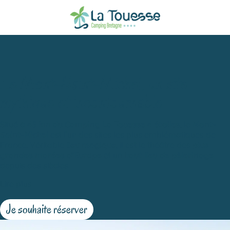
Le Mont-Saint-Michel, un site
mythique et incontournable
Situé à
45 km du Camping La Touesse 4 étoiles
, le
Mont-
Saint-Michel
est l’un des sites les plus emblématiques de
France. Véritable
lieu magique
, il est le théâtre des
plus
grandes marées d’Europe
et un
haut lieu de pèlerinage
depuis des siècles.
Lire plus
Je souhaite réserver