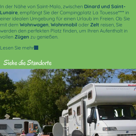
In der Nähe von Saint-Malo, zwischen
Dinard und Saint-
Lunaire
, empfängt Sie der Campingplatz La Touesse**** in
einer idealen Umgebung für einen Urlaub im Freien. Ob Sie
mit dem
Wohnwagen
,
Wohnmobil
oder
Zelt
reisen, Sie
werden den perfekten Platz finden, um Ihren Aufenthalt in
vollen
Zügen
zu genießen.
Lesen Sie mehr
Siehe die Standorte