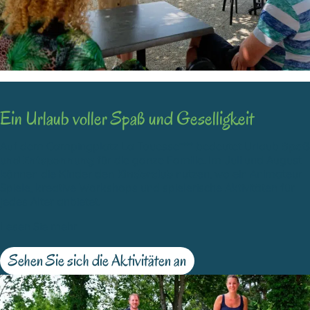
Ein Urlaub voller Spaß und Geselligkeit
Auf dem Campingplatz La Touesse**** bedeutet Urlaub
Spaß
und Entspannung
für die ganze Familie. Im Juli und August
können die Kinder den
Kinderclub
nutzen, wo ein Animateur
Spiele, kreative Workshops und spielerische Aktivitäten für
jedes Alter anbietet.
Lesen Sie mehr
Sehen Sie sich die Aktivitäten an