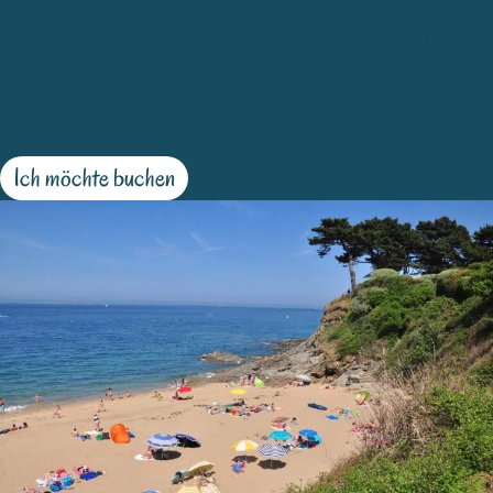
Der Campingplatz La Touesse, gegenüber von Saint Malo, ist
ein erstklassiges Ziel für alle, die ein außergewöhnliches
Campingerlebnis
am Meer
suchen.
Lesen Sie mehr
Ich möchte buchen